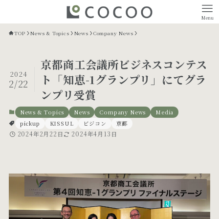
Menu
TOP
News & Topics
News
Company News
京都商工会議所ビジネスコンテス
2024
ト「知恵-1グランプリ」にてグラ
2/22
ンプリ受賞
News & Topics
News
Company News
Media
pickup
KISSUL
ビジコン
京都
2024年2月22日
2024年4月13日