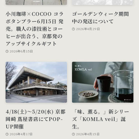
小川珈琲×COCOO コラ
ゴールデンウィーク期間
ボタンブラー6月15日 発
中の発送について
売。職人の漆技術とコー
2026年4月29日
ヒーが出合う、京都発の
アップサイクルギフト
2026年6月15日
4/18(土)〜5/20(水) 京都
「味、薫る。」新シリー
岡崎 蔦屋書店にてPOP-
ズ「KOMLA veil」誕
UP開催
生。
2026年4月17日
2026年4月15日