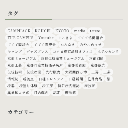
タグ
CAMPHACK
KOUGEI
KYOTO
media
tetete
THE CAMPUS
Youtube
ここきよ
ててて協働組合
ててて商談会
ててて直売会
ひろゆき
みやこめっせ
キャンプ
グッズプレス
コクヨ東京品川オフィス
ホテルカンラ
京都ミュージアム
京都伝統産業ミュージアム
京都岡崎
京都工芸
京都市産業技術研究所
京都美術館
京都観光
伝統技術
伝統産業
先行販売
大阪関西万博
工房
工芸
情報誌
新拠点
日経トレンディ
日経新聞
注目商品
漆
漆器
漆塗り体験
漆工房
特許庁広報誌
産技研
異業種コラボ
目の輝き
認定
魔法瓶
カテゴリー