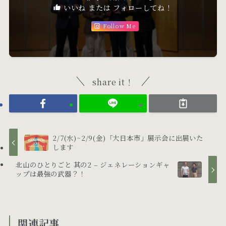
いいね または フォローしてね！
Follow Me
share it！
2/7(水)~2/9(金)「大日本市」展示会に出展いた
します
北山のひとりごと 其の2 – ジェネレーションギャ
ップは最強の武器？！
関連記事