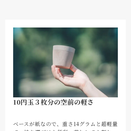
10円⽟３枚分の空前の軽さ
ベースが紙なので、重さ14グラムと超軽量