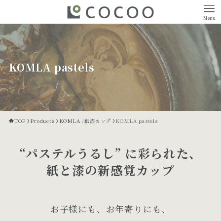
Menu
KOMLA pastels
TOP
Products
KOMLA /紙漆カップ
KOMLA pastels
“パステルうるし” に彩られた、
紙と漆の新感覚カップ
お⼦様にも、お年寄りにも、