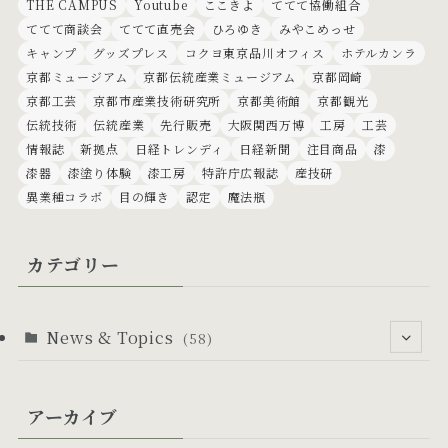
THE CAMPUS
Youtube
ここきよ
ててて協働組合
ててて商談会
ててて直売会
ひろゆき
みやこめっせ
キャンプ
グッズプレス
コクヨ東京品川オフィス
ホテルカンラ
京都ミュージアム
京都伝統産業ミュージアム
京都岡崎
京都工芸
京都市産業技術研究所
京都美術館
京都観光
伝統技術
伝統産業
先行販売
大阪関西万博
工房
工芸
情報誌
新拠点
日経トレンディ
日経新聞
注目商品
漆
漆器
漆塗り体験
漆工房
特許庁広報誌
産技研
異業種コラボ
目の輝き
認定
魔法瓶
カテゴリー
News & Topics
(58)
(53)
アーカイブ
(6)
(24)