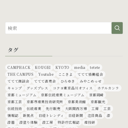
タグ
CAMPHACK
KOUGEI
KYOTO
media
tetete
THE CAMPUS
Youtube
ここきよ
ててて協働組合
ててて商談会
ててて直売会
ひろゆき
みやこめっせ
キャンプ
グッズプレス
コクヨ東京品川オフィス
ホテルカンラ
京都ミュージアム
京都伝統産業ミュージアム
京都岡崎
京都工芸
京都市産業技術研究所
京都美術館
京都観光
伝統技術
伝統産業
先行販売
大阪関西万博
工房
工芸
情報誌
新拠点
日経トレンディ
日経新聞
注目商品
漆
漆器
漆塗り体験
漆工房
特許庁広報誌
産技研