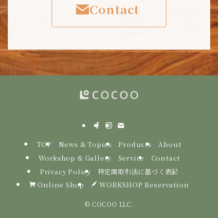
Contact
TOP
News & Topics
Products
About
Workshop & Gallery
Service
Contact
Privacy Policy
特定商取引法に基づく表記
Online Shop
WORKSHOP Reservation
©
COCOO LLC.