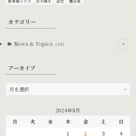
異業種コラボ
目の輝き
認定
魔法瓶
カテゴリー
News & Topics
(58)
(53)
アーカイブ
(6)
(24)
(5)
(10)
ア
ー
(19)
カ
イ
(17)
2024年8月
ブ
月
火
水
木
金
土
日
1
2
3
4