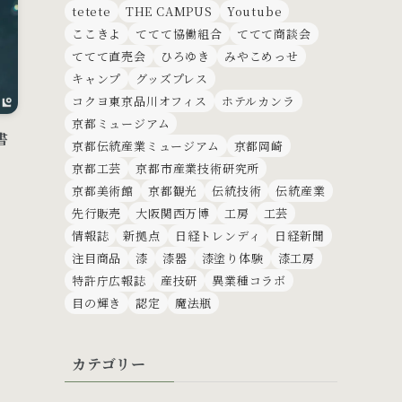
tetete
THE CAMPUS
Youtube
ここきよ
ててて協働組合
ててて商談会
ててて直売会
ひろゆき
みやこめっせ
キャンプ
グッズプレス
コクヨ東京品川オフィス
ホテルカンラ
京都ミュージアム
書
京都伝統産業ミュージアム
京都岡崎
京都工芸
京都市産業技術研究所
京都美術館
京都観光
伝統技術
伝統産業
先行販売
大阪関西万博
工房
工芸
情報誌
新拠点
日経トレンディ
日経新聞
注目商品
漆
漆器
漆塗り体験
漆工房
特許庁広報誌
産技研
異業種コラボ
目の輝き
認定
魔法瓶
カテゴリー