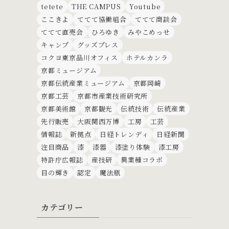
tetete
THE CAMPUS
Youtube
ここきよ
ててて協働組合
ててて商談会
ててて直売会
ひろゆき
みやこめっせ
キャンプ
グッズプレス
コクヨ東京品川オフィス
ホテルカンラ
京都ミュージアム
京都伝統産業ミュージアム
京都岡崎
京都工芸
京都市産業技術研究所
京都美術館
京都観光
伝統技術
伝統産業
先行販売
大阪関西万博
工房
工芸
情報誌
新拠点
日経トレンディ
日経新聞
注目商品
漆
漆器
漆塗り体験
漆工房
特許庁広報誌
産技研
異業種コラボ
目の輝き
認定
魔法瓶
カテゴリー