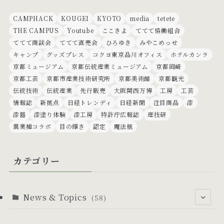
CAMPHACK
KOUGEI
KYOTO
media
tetete
THE CAMPUS
Youtube
ここきよ
ててて協働組合
ててて商談会
ててて直売会
ひろゆき
みやこめっせ
キャンプ
グッズプレス
コクヨ東京品川オフィス
ホテルカンラ
京都ミュージアム
京都伝統産業ミュージアム
京都岡崎
京都工芸
京都市産業技術研究所
京都美術館
京都観光
伝統技術
伝統産業
先行販売
大阪関西万博
工房
工芸
情報誌
新拠点
日経トレンディ
日経新聞
注目商品
漆
漆器
漆塗り体験
漆工房
特許庁広報誌
産技研
異業種コラボ
目の輝き
認定
魔法瓶
カテゴリー
News & Topics
(58)
(53)