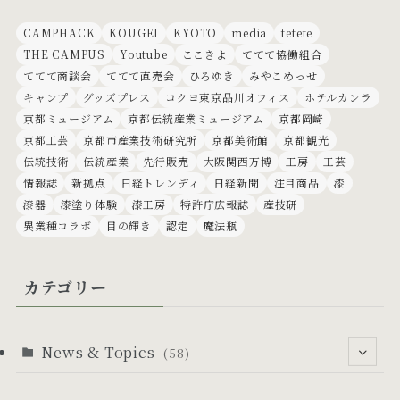
CAMPHACK
KOUGEI
KYOTO
media
tetete
THE CAMPUS
Youtube
ここきよ
ててて協働組合
ててて商談会
ててて直売会
ひろゆき
みやこめっせ
キャンプ
グッズプレス
コクヨ東京品川オフィス
ホテルカンラ
京都ミュージアム
京都伝統産業ミュージアム
京都岡崎
京都工芸
京都市産業技術研究所
京都美術館
京都観光
伝統技術
伝統産業
先行販売
大阪関西万博
工房
工芸
情報誌
新拠点
日経トレンディ
日経新聞
注目商品
漆
漆器
漆塗り体験
漆工房
特許庁広報誌
産技研
異業種コラボ
目の輝き
認定
魔法瓶
カテゴリー
News & Topics
(58)
(53)