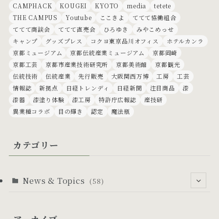
CAMPHACK
KOUGEI
KYOTO
media
tetete
THE CAMPUS
Youtube
ここきよ
ててて協働組合
ててて商談会
ててて直売会
ひろゆき
みやこめっせ
キャンプ
グッズプレス
コクヨ東京品川オフィス
ホテルカンラ
京都ミュージアム
京都伝統産業ミュージアム
京都岡崎
京都工芸
京都市産業技術研究所
京都美術館
京都観光
伝統技術
伝統産業
先行販売
大阪関西万博
工房
工芸
情報誌
新拠点
日経トレンディ
日経新聞
注目商品
漆
漆器
漆塗り体験
漆工房
特許庁広報誌
産技研
異業種コラボ
目の輝き
認定
魔法瓶
カテゴリー
News & Topics
(58)
(53)
アーカイブ